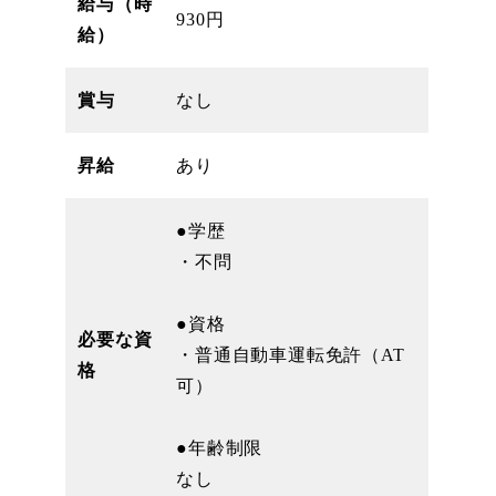
給与（時
930円
給）
賞与
なし
昇給
あり
●学歴
・不問
●資格
必要な資
・普通自動車運転免許（AT
格
可）
●年齢制限
なし