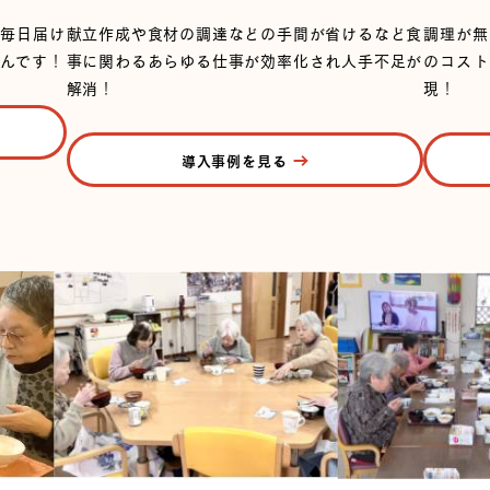
て毎日届け
献立作成や食材の調達などの手間が省けるなど食
調理が無
んです！
事に関わるあらゆる仕事が効率化され人手不足が
のコスト
解消！
現！
導入事例を見る