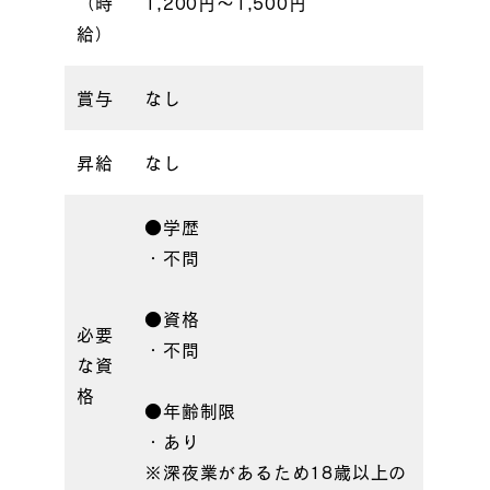
（時
1,200円〜1,500円
給）
賞与
なし
昇給
なし
●学歴
・不問
●資格
必要
・不問
な資
格
●年齢制限
・あり
※深夜業があるため18歳以上の