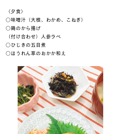
〈夕食〉
○味噌汁（大根、わかめ、こねぎ）
○鶏のから揚げ
（付け合わせ）人参ラぺ
○ひじきの五目煮
○ほうれん草のおかか和え