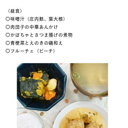
〈昼食〉
〇味噌汁（庄内麩、葉大根）
〇肉団子の中華あんかけ
〇かぼちゃとさつま揚げの煮物
〇青梗菜とえのきの磯和え
〇フルーチェ（ピーチ）