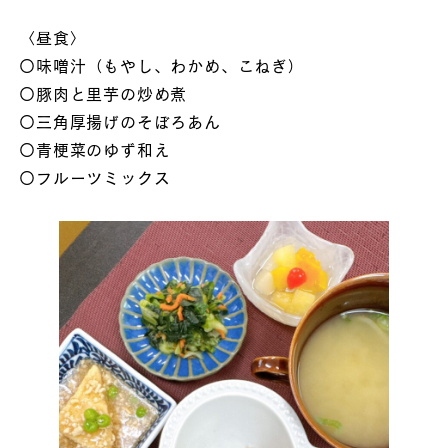
〈昼食〉
〇味噌汁（もやし、わかめ、こねぎ）
〇豚肉と里芋の炒め煮
〇三角厚揚げのそぼろあん
〇青梗菜のゆず和え
〇フルーツミックス