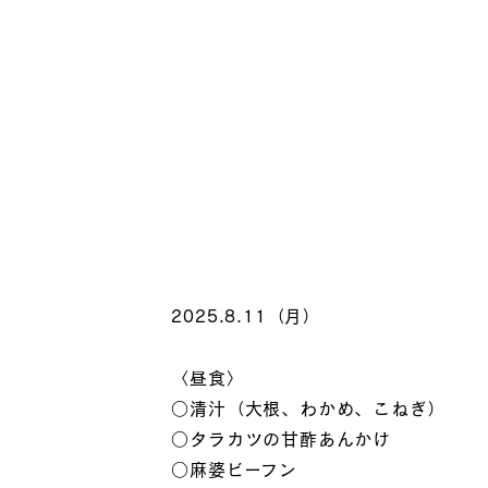
2025.8.11（月）
〈昼食〉
○清汁（大根、わかめ、こねぎ）
○タラカツの甘酢あんかけ
○麻婆ビーフン