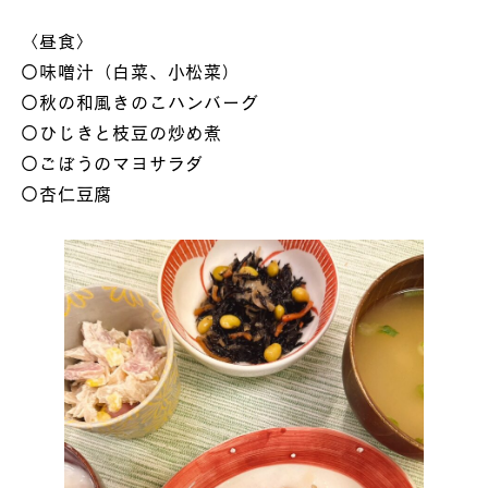
〈昼食〉
〇味噌汁（白菜、小松菜）
〇秋の和風きのこハンバーグ
〇ひじきと枝豆の炒め煮
〇ごぼうのマヨサラダ
〇杏仁豆腐