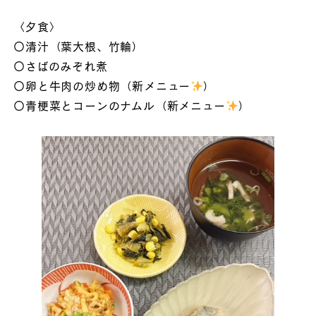
〈夕食〉
〇清汁（葉大根、竹輪）
〇さばのみぞれ煮
〇卵と牛肉の炒め物（新メニュー
）
〇青梗菜とコーンのナムル（新メニュー
）