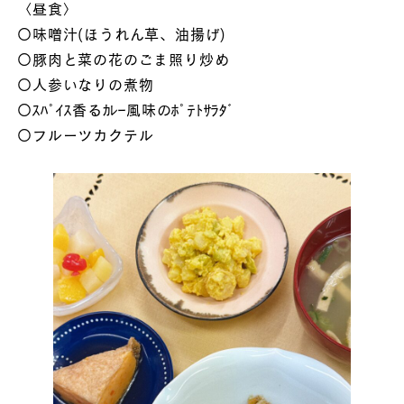
〈昼食〉
〇味噌汁(ほうれん草、油揚げ)
〇豚肉と菜の花のごま照り炒め
〇人参いなりの煮物
〇ｽﾊﾟｲｽ香るｶﾚｰ風味のﾎﾟﾃﾄｻﾗﾀﾞ
〇フルーツカクテル