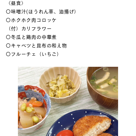
〈昼食〉
〇味噌汁(ほうれん草、油揚げ）
〇ホクホク肉コロッケ
（付）カリフラワー
〇冬瓜と鶏肉の中華煮
〇キャベツと昆布の和え物
〇フルーチェ（いちご）