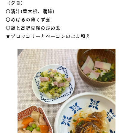
〈夕食〉
〇清汁(葉大根、蒲鉾)
〇めばるの薄くず煮
〇鶏と高野豆腐の炒め煮
★ブロッコリーとベーコンのごま和え