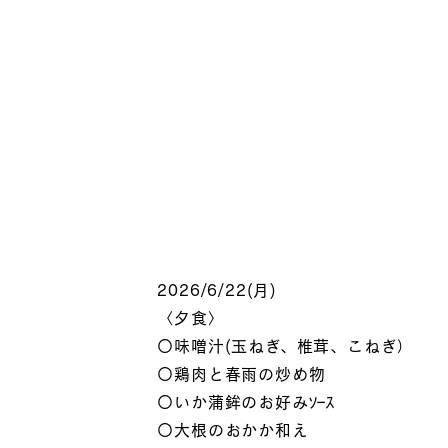
2026/6/22(月)
〈夕食〉
〇味噌汁(玉ねぎ、椎茸、こねぎ）
〇鶏肉と春雨の炒め物
〇いか蒲鉾のお好みｿｰｽ
〇大根のおかか和え