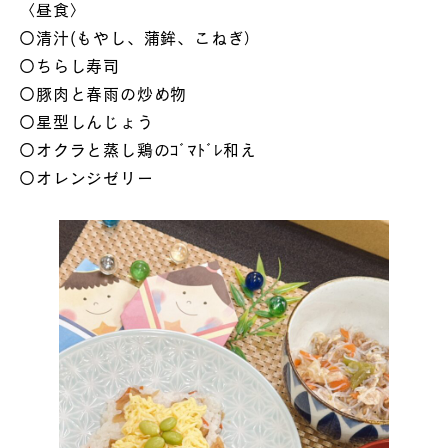
〈昼食〉
〇清汁(もやし、蒲鉾、こねぎ）
〇ちらし寿司
〇豚肉と春雨の炒め物
〇星型しんじょう
〇オクラと蒸し鶏のｺﾞﾏﾄﾞﾚ和え
〇オレンジゼリー