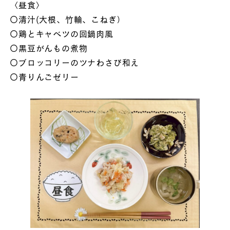
〈昼食〉
〇清汁(大根、竹輪、こねぎ）
〇鶏とキャベツの回鍋肉風
〇黒豆がんもの煮物
〇ブロッコリーのツナわさび和え
〇青りんごゼリー