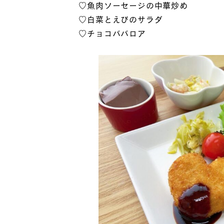
♡魚肉ソーセージの中華炒め
♡白菜とえびのサラダ
♡チョコババロア