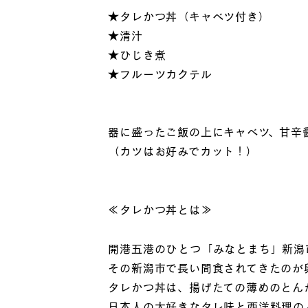
★タレかつ丼（キャベツ付き）
★清汁
★ひじき煮
★フルーツカクテル
器に盛ったご飯の上にキャベツ、甘辛
（カツはお好みでカット！）
≪タレかつ丼とは≫
開港五港のひとつ「みなとまち」新潟
その新潟市で長い間食されてきたのが
タレかつ丼は、揚げたての薄めのとん
日本人の大好きなタレ味と西洋料理の