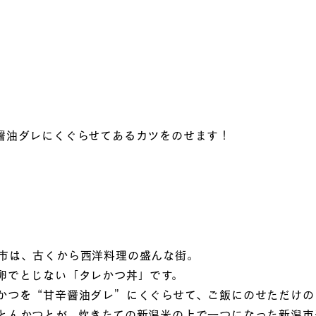
醤油ダレにくぐらせてあるカツをのせます！
市は、古くから西洋料理の盛んな街。
卵でとじない「タレかつ丼」です。
かつを“甘辛醤油ダレ”にくぐらせて、ご飯にのせただけの
とんかつとが、炊きたての新潟米の上で一つになった新潟市