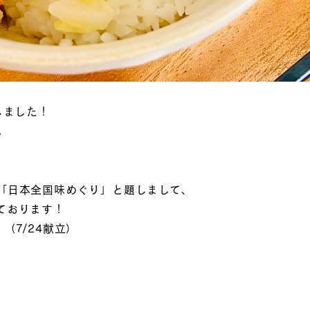
しました！
。
「日本全国味めぐり」と題しまして、
ております！
（7/24献立）