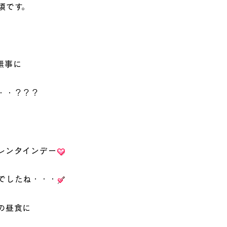
頃です。
無事に
・・？？？
レンタインデー
でしたね・・・
の昼食に