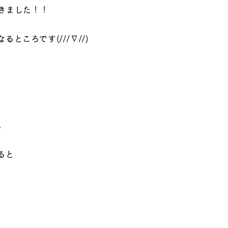
きました！！
ところです(///∇//)
。
ると